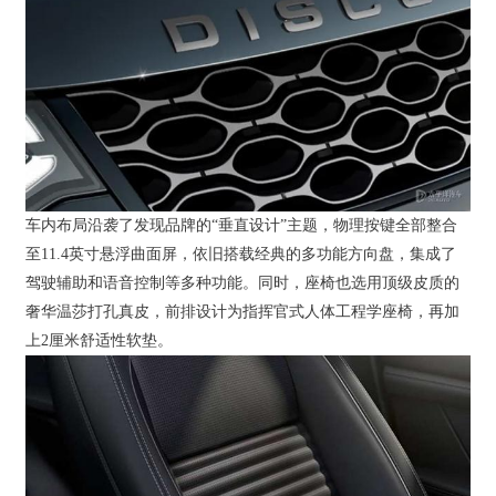
车内布局沿袭了发现品牌的“垂直设计”主题，物理按键全部整合
至11.4英寸悬浮曲面屏，依旧搭载经典的多功能方向盘，集成了
驾驶辅助和语音控制等多种功能。同时，座椅也选用顶级皮质的
奢华温莎打孔真皮，前排设计为指挥官式人体工程学座椅，再加
上2厘米舒适性软垫。