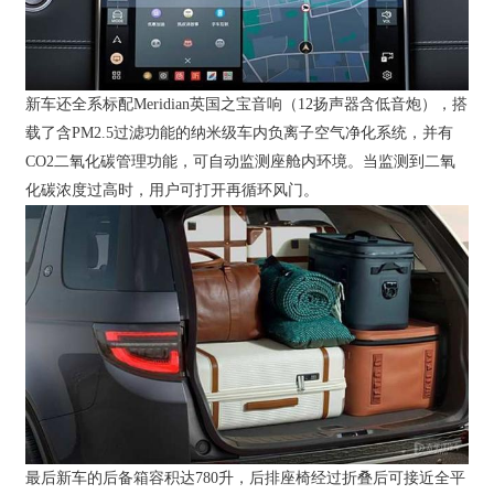
新车还全系标配Meridian英国之宝音响（12扬声器含低音炮），搭
载了含PM2.5过滤功能的纳米级车内负离子空气净化系统，并有
CO2二氧化碳管理功能，可自动监测座舱内环境。当监测到二氧
化碳浓度过高时，用户可打开再循环风门。
最后新车的后备箱容积达780升，后排座椅经过折叠后可接近全平