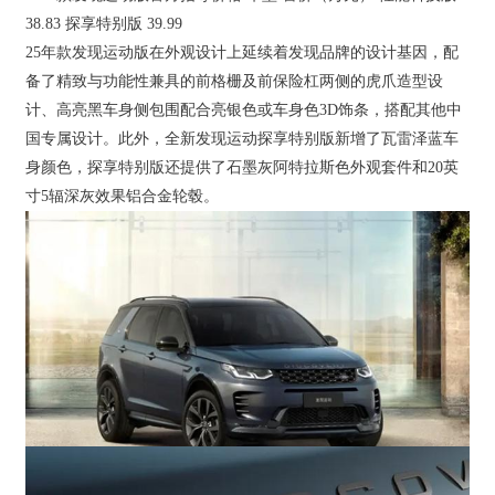
38.83 探享特别版 39.99
25年款发现运动版在外观设计上延续着发现品牌的设计基因，配
备了精致与功能性兼具的前格栅及前保险杠两侧的虎爪造型设
计、高亮黑车身侧包围配合亮银色或车身色3D饰条，搭配其他中
国专属设计。此外，全新发现运动探享特别版新增了瓦雷泽蓝车
身颜色，探享特别版还提供了石墨灰阿特拉斯色外观套件和20英
寸5辐深灰效果铝合金轮毂。