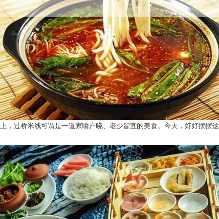
上，过桥米线可谓是一道家喻户晓、老少皆宜的美食。今天，好好摆摆这