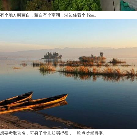
有个地方叫蒙自，蒙自有个南湖，湖边住着个书生。
想要考取功名，可身子骨儿却弱得很，一吃点啥就胃疼。