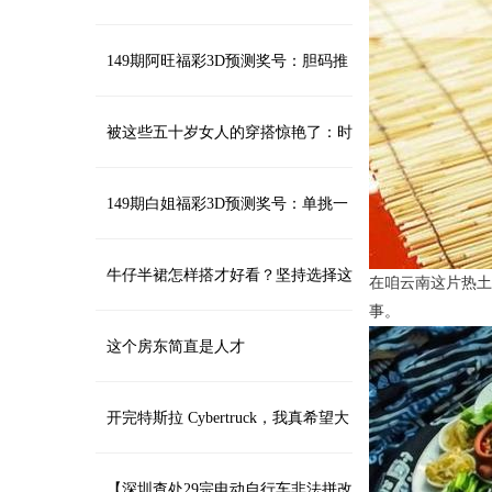
尼、豪威封测CMOS芯片
149期阿旺福彩3D预测奖号：胆码推
荐
被这些五十岁女人的穿搭惊艳了：时
尚又减龄，出门回头率高
149期白姐福彩3D预测奖号：单挑一
注参考
牛仔半裙怎样搭才好看？坚持选择这
在咱云南这片热土
事。
三类上衣，美得洒脱又高级
这个房东简直是人才
开完特斯拉 Cybertruck，我真希望大
伙儿都能试到
【深圳查处29宗电动自行车非法拼改