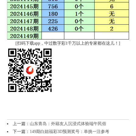
[扫码下载app，中过数字彩1千万以上的专家都在这儿！]
上一篇：
山东青岛：外籍友人沉浸式体验端午民俗
下一篇：
149期白姐福彩3D预测奖号：单挑一注参考