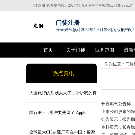
门徒注册-长春燃气预计2024年1-6月净利润亏损约5,274.84万元,同
比上年增长5,272.4万元左右
门徒注册
长春燃气预计2024年1-6月净利润亏损约5,27
首页
关于门徒
业务范围
最新
你的位置：
门徒
热点资讯
大连旅行的后劲太大了，听听我的真
长春燃气公告称，预计
上市公司股东的净利润
实感受
国行iPhone用户要失望了 Apple
公告显示，报告期
资料显示，长春燃
Intelligence暂时无法在中国大陆推出
全球最大CIS封测厂商在中国：帮索