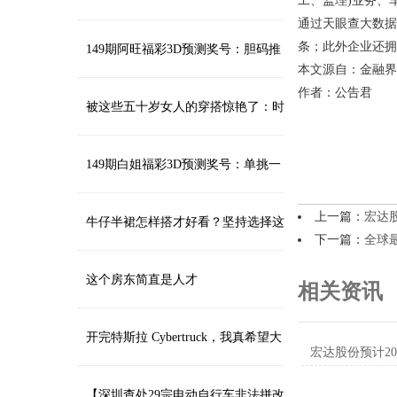
工、监理)业务、
通过天眼查大数据
条；此外企业还拥
尼、豪威封测CMOS芯片
149期阿旺福彩3D预测奖号：胆码推
本文源自：金融界
作者：公告君
荐
被这些五十岁女人的穿搭惊艳了：时
尚又减龄，出门回头率高
149期白姐福彩3D预测奖号：单挑一
上一篇：
宏达股
注参考
牛仔半裙怎样搭才好看？坚持选择这
下一篇：
全球
三类上衣，美得洒脱又高级
这个房东简直是人才
相关资讯
开完特斯拉 Cybertruck，我真希望大
伙儿都能试到
【深圳查处29宗电动自行车非法拼改